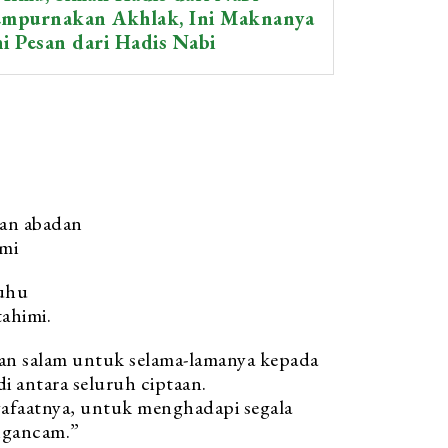
empurnakan Akhlak, Ini Maknanya
ni Pesan dari Hadis Nabi
man abadan
imi
tuhu
ahimi.
an salam untuk selama-lamanya kepada
i antara seluruh ciptaan.
yafaatnya, untuk menghadapi segala
ngancam.”