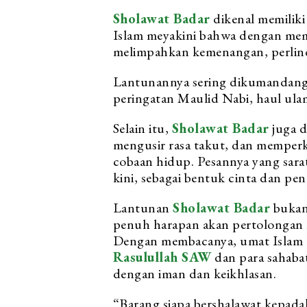
Sholawat Badar
dikenal memiliki
Islam meyakini bahwa dengan memb
melimpahkan kemenangan, perlin
Lantunannya sering dikumandangk
peringatan Maulid Nabi, haul ulam
Selain itu,
Sholawat Badar
juga d
mengusir rasa takut, dan memper
cobaan hidup. Pesannya yang sar
kini, sebagai bentuk cinta dan p
Lantunan
Sholawat Badar
bukan 
penuh harapan akan pertolongan A
Dengan membacanya, umat Islam 
Rasulullah SAW
dan para sahaba
dengan iman dan keikhlasan.
“Barang siapa bershalawat kepadak