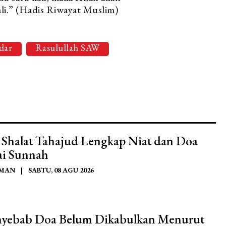
li.” (Hadis Riwayat Muslim)
dar
Rasulullah SAW
 Shalat Tahajud Lengkap Niat dan Doa
ai Sunnah
AMAN
|
SABTU, 08 AGU 2026
nyebab Doa Belum Dikabulkan Menurut