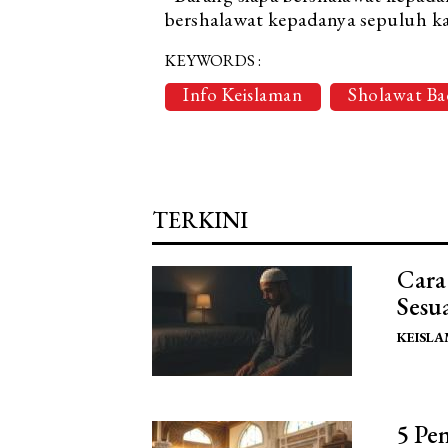
bershalawat kepadanya sepuluh ka
KEYWORDS :
Info Keislaman
Sholawat Ba
TERKINI
Cara
Sesu
KEISL
5 Pe