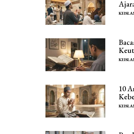
Ajar
KEISL
Baca
Keut
KEISL
10 A
Kebe
KEISL