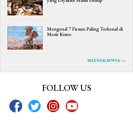
yang Diyakini Masih Hidup
Mengenal 7 Firaun Paling Terkenal di
Mesir Kuno
SELENGKAPNYA >>
FOLLOW US