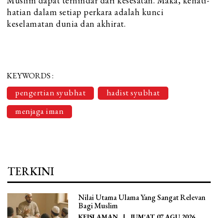
Muslim dapat terhindar dari kesesatan. Maka, kehati-
hatian dalam setiap perkara adalah kunci
keselamatan dunia dan akhirat.
KEYWORDS :
pengertian syubhat
hadist syubhat
menjaga iman
TERKINI
Nilai Utama Ulama Yang Sangat Relevan
Bagi Muslim
KEISLAMAN
|
JUM'AT, 07 AGU 2026