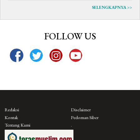
SELENGKAPNYA >>
FOLLOW US
Redaksi
Disclaimer
Kontak
Pedoman Siber
Tentang Kami
.