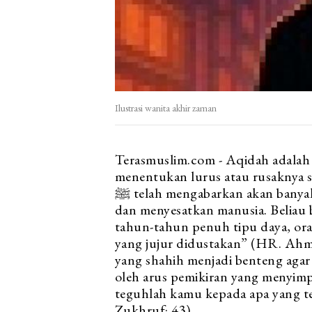
Ilustrasi wanita akhir zaman
Terasmuslim.com - Aqidah adalah
menentukan lurus atau rusaknya s
ﷺ telah mengabarkan akan banyak fitnah yang mengaburkan kebenaran
dan menyesatkan manusia. Beliau
tahun-tahun penuh tipu daya, ora
yang jujur didustakan” (HR. Ahmad
yang shahih menjadi benteng aga
oleh arus pemikiran yang menyim
teguhlah kamu kepada apa yang t
Zukhruf: 43).