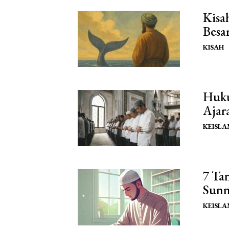
Kisa
Besa
KISAH
Huku
Ajar
KEISL
7 Ta
Sun
KEISL