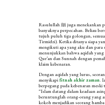
Rasulullah ﷺ juga menekankan pentingnya menjaga aqidah di tengah
banyaknya perpecahan. Beliau be
tujuh puluh tiga golongan, semua
Tirmidzi). Ketika ditanya siapa ya
mengikuti apa yang aku dan para s
menunjukkan bahwa aqidah yang b
Qur’an dan Sunnah dengan pemaha
klaim kebenaran.
Dengan aqidah yang lurus, seora
menyikapi
fitnah akhir zaman
. 
berpegang pada kebenaran meski terasa a
“Islam datang dalam keadaan asin
beruntunglah orang-orang yang a
kokoh menjadikan seorang hamba i