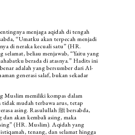
rsabda, “Umatku akan terpecah menjadi
nya di neraka kecuali satu” (HR.
ng selamat, beliau menjawab, “Yaitu yang
ahabatku berada di atasnya.” Hadits ini
enar adalah yang bersumber dari Al-
man generasi salaf, bukan sekadar
ng Muslim memiliki kompas dalam
Ia tidak mudah terbawa arus, tetap
sing. Rasulullah ﷺ bersabda,
g dan akan kembali asing, maka
sing” (HR. Muslim). Aqidah yang
stiqamah, tenang, dan selamat hingga