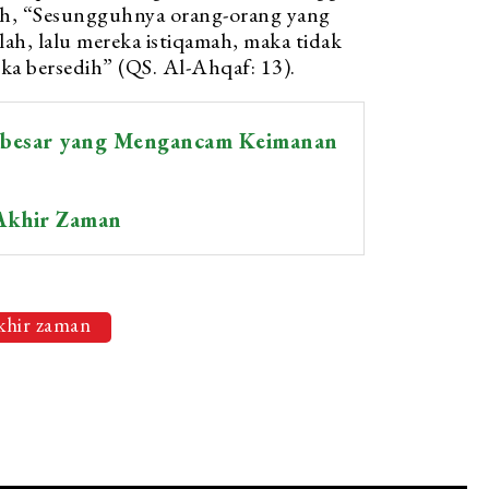
llah, “Sesungguhnya orang-orang yang
ah, lalu mereka istiqamah, maka tidak
eka bersedih” (QS. Al-Ahqaf: 13).
rbesar yang Mengancam Keimanan
 Akhir Zaman
akhir zaman