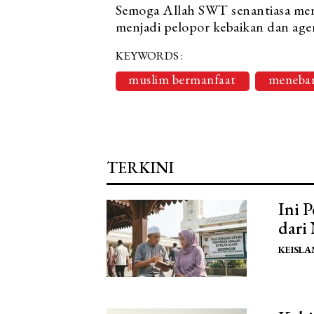
Semoga Allah SWT senantiasa me
menjadi pelopor kebaikan dan agen
KEYWORDS :
muslim bermanfaat
menebar
TERKINI
Ini 
dari
KEISL