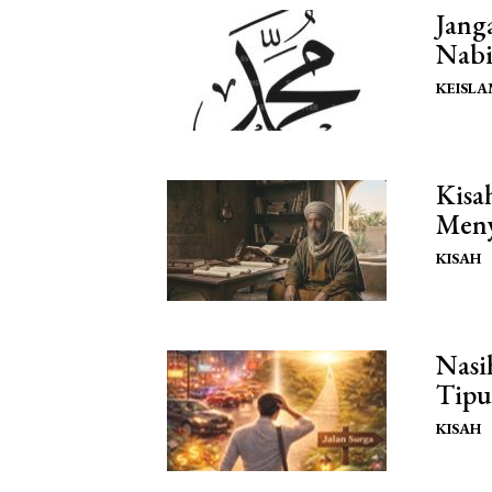
Janga
Nab
KEISL
Kisa
Meny
KISAH
Nasi
Tipu
KISAH