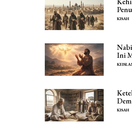
Kehi
Penu
KISAH
Nabi
Ini 
KEISL
Kete
Demi
KISAH