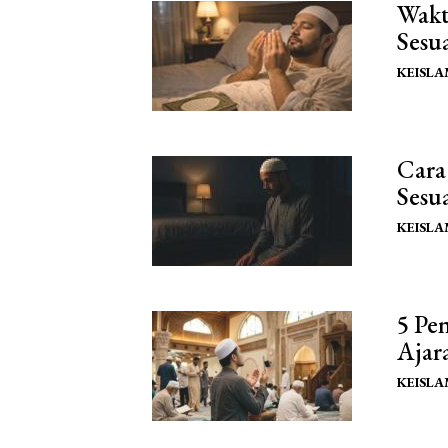
Wakt
Sesu
KEISL
Cara
Sesu
KEISL
5 Pe
Ajar
KEISL