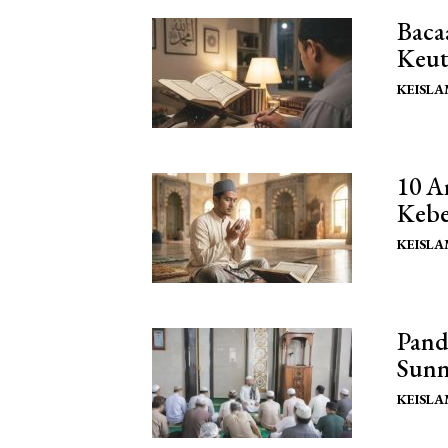
Baca
Keut
KEISL
10 A
Kebe
KEISL
Pand
Sun
KEISL