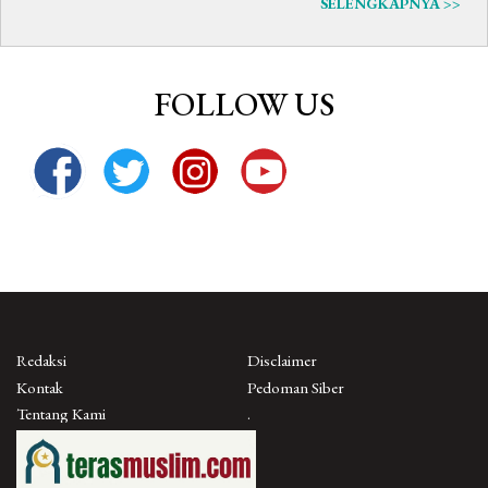
SELENGKAPNYA >>
FOLLOW US
Redaksi
Disclaimer
Kontak
Pedoman Siber
Tentang Kami
.