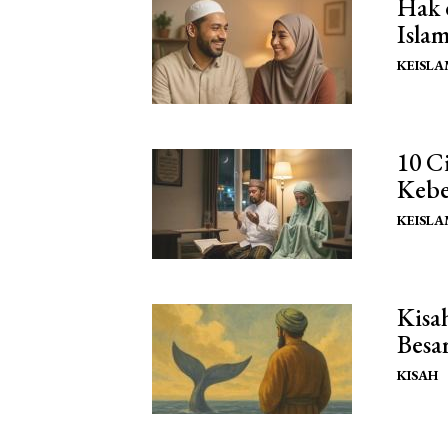
Hak 
Isla
KEISL
10 C
Kebe
KEISL
Kisa
Besa
KISAH