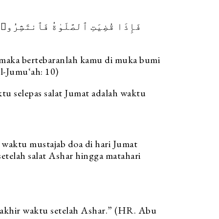
فَإِذَا قُضِيَتِ ٱلصَّلَوٰةُ فَٱنتَشِرُوا
n, maka bertebaranlah kamu di muka bumi
Al-Jumu‘ah: 10)
ktu selepas salat Jumat adalah waktu
waktu mustajab doa di hari Jumat
setelah salat Ashar hingga matahari
 akhir waktu setelah Ashar.” (HR. Abu