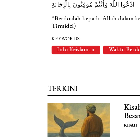
ادْعُوا اللَّهَ وَأَنْتُمْ مُوقِنُونَ بِالْإِجَابَةِ
“Berdoalah kepada Allah dalam k
Tirmidzi)
KEYWORDS :
Info Keislaman
Waktu Berd
TERKINI
Kisa
Besa
KISAH