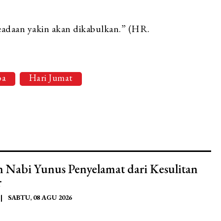
eadaan yakin akan dikabulkan.” (HR.
oa
Hari Jumat
h Nabi Yunus Penyelamat dari Kesulitan
r
|
SABTU, 08 AGU 2026