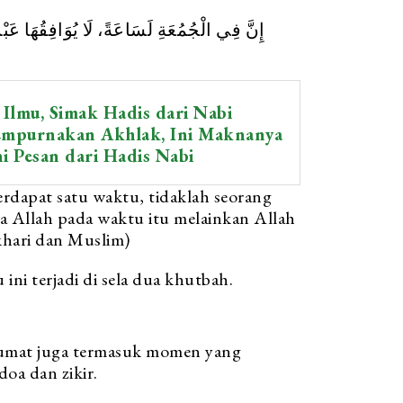
إِنَّ فِي الْجُمُعَةِ لَسَاعَةً، لَا يُوَافِقُهَا عَبْد
Ilmu, Simak Hadis dari Nabi
empurnakan Akhlak, Ini Maknanya
ni Pesan dari Hadis Nabi
rdapat satu waktu, tidaklah seorang
 Allah pada waktu itu melainkan Allah
hari dan Muslim)
ini terjadi di sela dua khutbah.
Jumat juga termasuk momen yang
oa dan zikir.