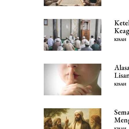
Kete
Kea
KISAH
Alas
Lisa
KISAH
Sema
Meng
KISAH