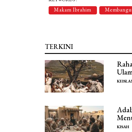
Makam Ibrahim
Membangu
TERKINI
Raha
Ulam
KEISL
Adab
Menu
KISAH