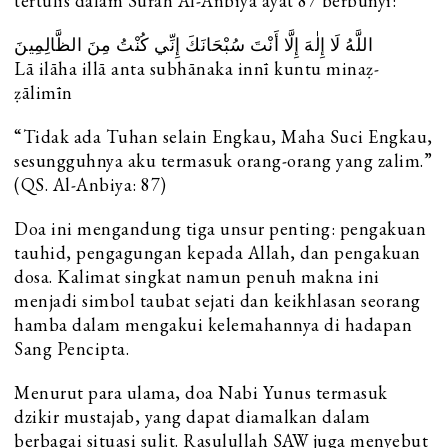
tertulis dalam Surah Al-Anbiya ayat 87 berbunyi:
اللَّهُ لَا إِلٰهَ إِلَّا أَنْتَ سُبْحَانَكَ إِنِّي كُنْتُ مِنَ الظَّالِمِينَ
Lā ilāha illā anta subhānaka innī kuntu minaẓ-
ẓālimīn
“Tidak ada Tuhan selain Engkau, Maha Suci Engkau,
sesungguhnya aku termasuk orang-orang yang zalim.”
(QS. Al-Anbiya: 87)
Doa ini mengandung tiga unsur penting: pengakuan
tauhid, pengagungan kepada Allah, dan pengakuan
dosa. Kalimat singkat namun penuh makna ini
menjadi simbol taubat sejati dan keikhlasan seorang
hamba dalam mengakui kelemahannya di hadapan
Sang Pencipta.
Menurut para ulama, doa Nabi Yunus termasuk
dzikir mustajab, yang dapat diamalkan dalam
berbagai situasi sulit. Rasulullah SAW juga menyebut