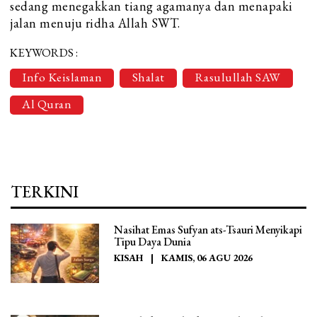
sedang menegakkan tiang agamanya dan menapaki
jalan menuju ridha Allah SWT.
KEYWORDS :
Info Keislaman
Shalat
Rasulullah SAW
Al Quran
TERKINI
Nasihat Emas Sufyan ats-Tsauri Menyikapi
Tipu Daya Dunia
KISAH
|
KAMIS, 06 AGU 2026