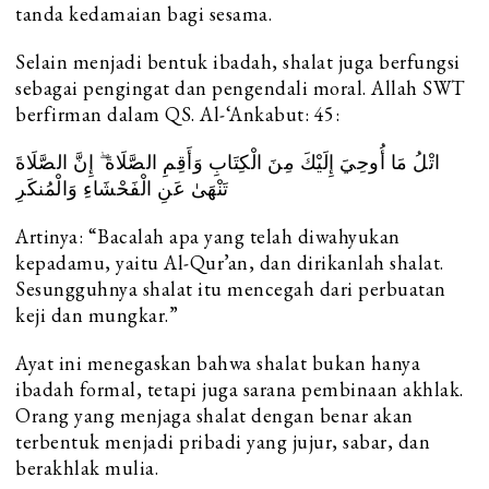
tanda kedamaian bagi sesama.
Selain menjadi bentuk ibadah, shalat juga berfungsi
sebagai pengingat dan pengendali moral. Allah SWT
berfirman dalam QS. Al-‘Ankabut: 45:
اتْلُ مَا أُوحِيَ إِلَيْكَ مِنَ الْكِتَابِ وَأَقِمِ الصَّلَاةَ ۖ إِنَّ الصَّلَاةَ
تَنْهَىٰ عَنِ الْفَحْشَاءِ وَالْمُنكَرِ
Artinya: “Bacalah apa yang telah diwahyukan
kepadamu, yaitu Al-Qur’an, dan dirikanlah shalat.
Sesungguhnya shalat itu mencegah dari perbuatan
keji dan mungkar.”
Ayat ini menegaskan bahwa shalat bukan hanya
ibadah formal, tetapi juga sarana pembinaan akhlak.
Orang yang menjaga shalat dengan benar akan
terbentuk menjadi pribadi yang jujur, sabar, dan
berakhlak mulia.